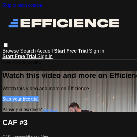
Skip to main content
Browse
Search
Accueil
Start Free Trial
Sign in
Start Free Trial
Sign In
Live stream preview
Watch this video and more on Efficien
Watch this video and more on Efficience
Start your free trial
Already subscribed?
Sign in
CAF #3
CAF - intermédiaire
• 39m