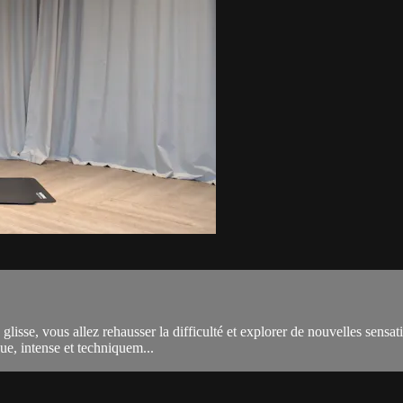
 glisse, vous allez rehausser la difficulté et explorer de nouvelles sensat
ue, intense et techniquem...