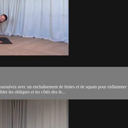
suivez avec un enchaînement de fentes et de squats pour enflammer vos 
er les obliques et les côtés des fe...