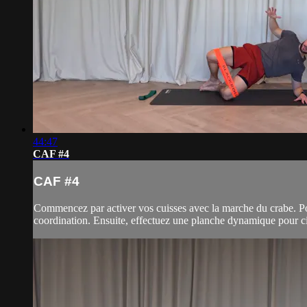
44:47
CAF #4
CAF #4
Commencez par activer vos cuisses avec la marche du crabe. Pour
coordination. Ensuite, effectuez une planche dynamique pour cibl