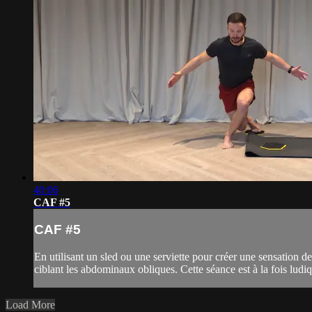
40:06
CAF #5
CAF #5
En utilisant un sled ou une serviette pour créer une sensation de
ciblant les abdominaux obliques. Cette séance est à la fois ludiq
Load More