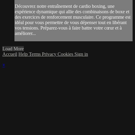
Découvrez notre entraînement de cardio boxing, une
expérience dynamique qui allie des combinaisons de boxe et
des exercices de renforcement musculaire. Ce programme est
idéal pour vous permettre de vous dépenser tout en libérant
vos tensions. Préparez-vous à faire battre votre cœur et à
améliorer...
Load More
Accueil
Help
Terms
Privacy
Cookies
Sign in
×