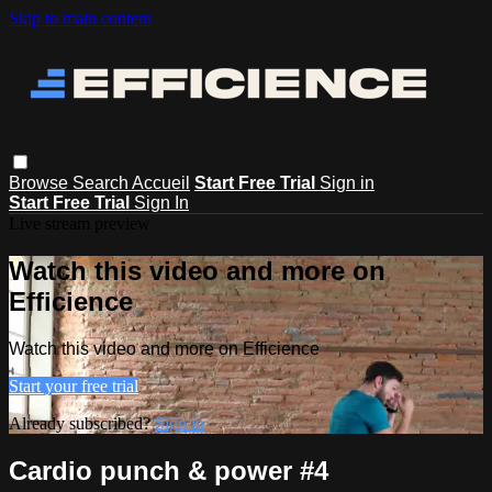
Skip to main content
Browse
Search
Accueil
Start Free Trial
Sign in
Start Free Trial
Sign In
Live stream preview
Watch this video and more on
Efficience
Watch this video and more on Efficience
Start your free trial
Already subscribed?
Sign in
Cardio punch & power #4