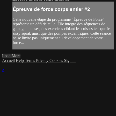
Épreuve de force corps entier #2
Cette nouvelle étape du programme "Épreuve de Force"
représente un défi de taille. Elle intègre des séquences de
gainage intenses, des exercices ciblant les cuisses tels que le
sissy squat, ainsi que des pompes excentriques. Cette séance
ne se limite pas uniquement au développement de votre
force...
Load More
Accueil
Help
Terms
Privacy
Cookies
Sign in
×