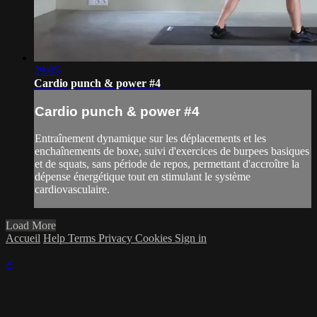
29:05
Cardio punch & power #4
Cardio punch & power #4
Entraînement dynamique sur les déplacements et les
enchaînements de boxe, suivi d'exercices de burpees basiques
et de squats, sans période de repos, permettant d'accroître la
dépense énergétique tout en stimulant le système
cardiovasculaire.
Load More
Accueil
Help
Terms
Privacy
Cookies
Sign in
×