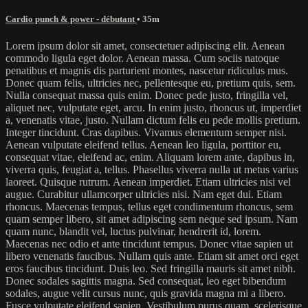
Cardio punch & power - débutant
• 35m
Lorem ipsum dolor sit amet, consectetuer adipiscing elit. Aenean
commodo ligula eget dolor. Aenean massa. Cum sociis natoque
penatibus et magnis dis parturient montes, nascetur ridiculus mus.
Donec quam felis, ultricies nec, pellentesque eu, pretium quis, sem.
Nulla consequat massa quis enim. Donec pede justo, fringilla vel,
aliquet nec, vulputate eget, arcu. In enim justo, rhoncus ut, imperdiet
a, venenatis vitae, justo. Nullam dictum felis eu pede mollis pretium.
Integer tincidunt. Cras dapibus. Vivamus elementum semper nisi.
Aenean vulputate eleifend tellus. Aenean leo ligula, porttitor eu,
consequat vitae, eleifend ac, enim. Aliquam lorem ante, dapibus in,
viverra quis, feugiat a, tellus. Phasellus viverra nulla ut metus varius
laoreet. Quisque rutrum. Aenean imperdiet. Etiam ultricies nisi vel
augue. Curabitur ullamcorper ultricies nisi. Nam eget dui. Etiam
rhoncus. Maecenas tempus, tellus eget condimentum rhoncus, sem
quam semper libero, sit amet adipiscing sem neque sed ipsum. Nam
quam nunc, blandit vel, luctus pulvinar, hendrerit id, lorem.
Maecenas nec odio et ante tincidunt tempus. Donec vitae sapien ut
libero venenatis faucibus. Nullam quis ante. Etiam sit amet orci eget
eros faucibus tincidunt. Duis leo. Sed fringilla mauris sit amet nibh.
Donec sodales sagittis magna. Sed consequat, leo eget bibendum
sodales, augue velit cursus nunc, quis gravida magna mi a libero.
Fusce vulputate eleifend sapien. Vestibulum purus quam, scelerisque