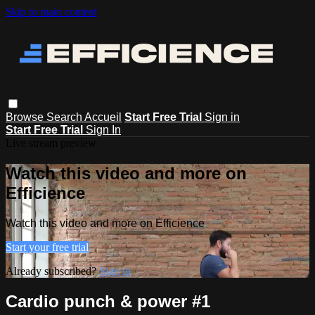
Skip to main content
Browse
Search
Accueil
Start Free Trial
Sign in
Start Free Trial
Sign In
Live stream preview
Watch this video and more on
Efficience
Watch this video and more on Efficience
Start your free trial
Already subscribed?
Sign in
Cardio punch & power #1