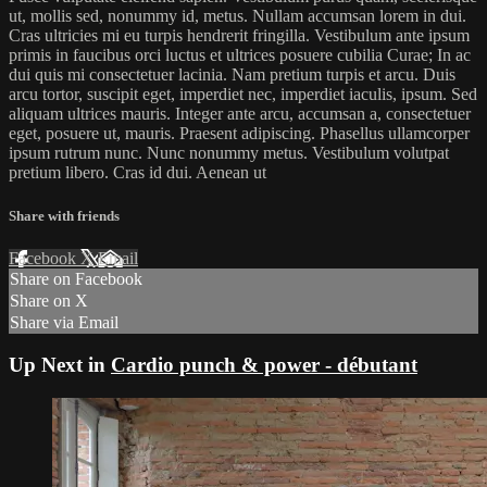
ut, mollis sed, nonummy id, metus. Nullam accumsan lorem in dui.
Cras ultricies mi eu turpis hendrerit fringilla. Vestibulum ante ipsum
primis in faucibus orci luctus et ultrices posuere cubilia Curae; In ac
dui quis mi consectetuer lacinia. Nam pretium turpis et arcu. Duis
arcu tortor, suscipit eget, imperdiet nec, imperdiet iaculis, ipsum. Sed
aliquam ultrices mauris. Integer ante arcu, accumsan a, consectetuer
eget, posuere ut, mauris. Praesent adipiscing. Phasellus ullamcorper
ipsum rutrum nunc. Nunc nonummy metus. Vestibulum volutpat
pretium libero. Cras id dui. Aenean ut
Share with friends
Facebook
X
Email
Share on Facebook
Share on X
Share via Email
Up Next in
Cardio punch & power - débutant