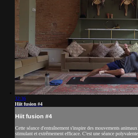
32:36
Hiit fusion #4
Hiit fusion #4
Cette séance d'entraînement s'inspire des mouvements animaux et
stimulant et extrêmement efficace. C'est une séance polyvalente 