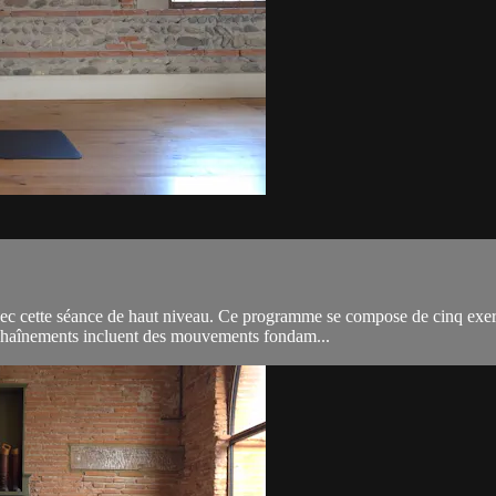
vec cette séance de haut niveau. Ce programme se compose de cinq exer
 enchaînements incluent des mouvements fondam...