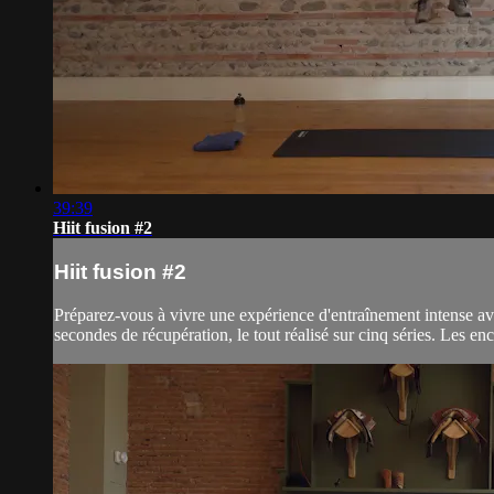
39:39
Hiit fusion #2
Hiit fusion #2
Préparez-vous à vivre une expérience d'entraînement intense a
secondes de récupération, le tout réalisé sur cinq séries. Les