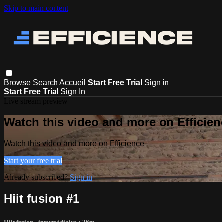
Skip to main content
Browse
Search
Accueil
Start Free Trial
Sign in
Start Free Trial
Sign In
Live stream preview
Watch this video and more on Efficien
Watch this video and more on Efficience
Start your free trial
Already subscribed?
Sign in
Hiit fusion #1
Hiit fusion - intermédiaire
• 36m