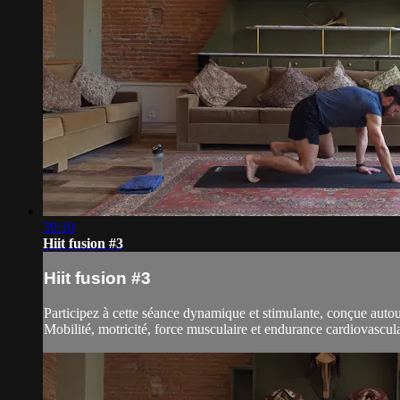
39:10
Hiit fusion #3
Hiit fusion #3
Participez à cette séance dynamique et stimulante, conçue autour
Mobilité, motricité, force musculaire et endurance cardiovascula